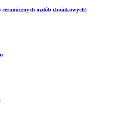
ceramicznych ozdób choinkowych)
cm
l