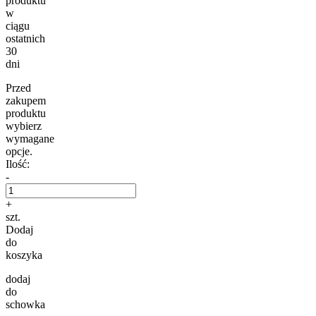
produktu
w
ciągu
ostatnich
30
dni
Przed
zakupem
produktu
wybierz
wymagane
opcje.
Ilość:
-
+
szt.
Dodaj
do
koszyka
dodaj
do
schowka