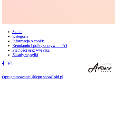
Szukaj
Kategorie
Informacja o cookie
Regulamin i polityka prywatności
Płatności oraz wysyłka
Zasady wysyłki
Oprogramowanie sklepu shopGold.pl