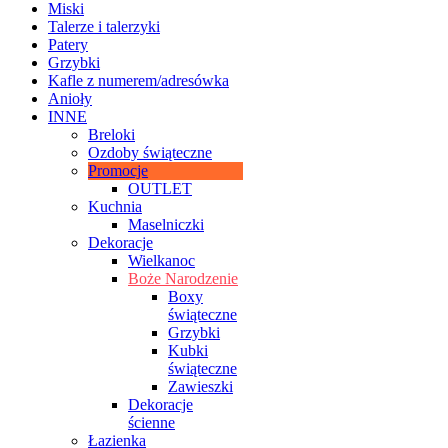
Miski
Talerze i talerzyki
Patery
Grzybki
Kafle z numerem/adresówka
Anioły
INNE
Breloki
Ozdoby świąteczne
Promocje
OUTLET
Kuchnia
Maselniczki
Dekoracje
Wielkanoc
Boże Narodzenie
Boxy
świąteczne
Grzybki
Kubki
świąteczne
Zawieszki
Dekoracje
ścienne
Łazienka