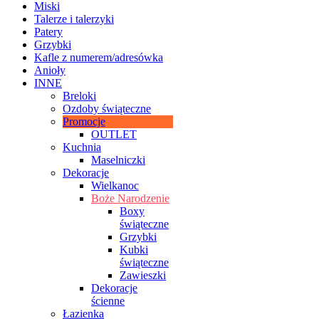
Miski
Talerze i talerzyki
Patery
Grzybki
Kafle z numerem/adresówka
Anioły
INNE
Breloki
Ozdoby świąteczne
Promocje
OUTLET
Kuchnia
Maselniczki
Dekoracje
Wielkanoc
Boże Narodzenie
Boxy
świąteczne
Grzybki
Kubki
świąteczne
Zawieszki
Dekoracje
ścienne
Łazienka