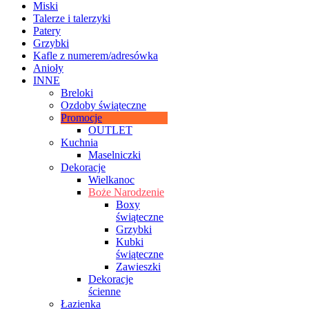
Miski
Talerze i talerzyki
Patery
Grzybki
Kafle z numerem/adresówka
Anioły
INNE
Breloki
Ozdoby świąteczne
Promocje
OUTLET
Kuchnia
Maselniczki
Dekoracje
Wielkanoc
Boże Narodzenie
Boxy
świąteczne
Grzybki
Kubki
świąteczne
Zawieszki
Dekoracje
ścienne
Łazienka